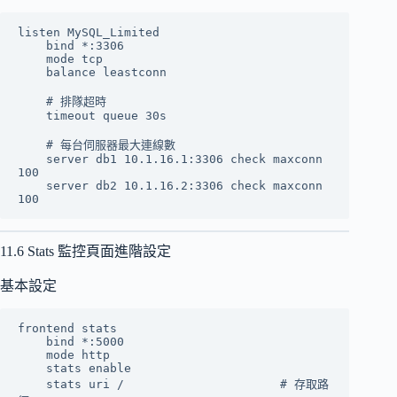
listen MySQL_Limited

    bind *:3306

    mode tcp

    balance leastconn

    # 排隊超時

    timeout queue 30s

    # 每台伺服器最大連線數

    server db1 10.1.16.1:3306 check maxconn 
100

    server db2 10.1.16.2:3306 check maxconn 
11.6 Stats 監控頁面進階設定
基本設定
frontend stats

    bind *:5000

    mode http

    stats enable

    stats uri /                      # 存取路