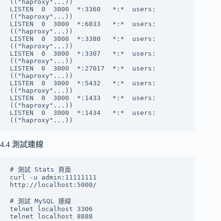
(("haproxy"...))

LISTEN  0  3000  *:3360   *:*  users:
(("haproxy"...))

LISTEN  0  3000  *:6033   *:*  users:
(("haproxy"...))

LISTEN  0  3000  *:3380   *:*  users:
(("haproxy"...))

LISTEN  0  3000  *:3307   *:*  users:
(("haproxy"...))

LISTEN  0  3000  *:27017  *:*  users:
(("haproxy"...))

LISTEN  0  3000  *:5432   *:*  users:
(("haproxy"...))

LISTEN  0  3000  *:1433   *:*  users:
(("haproxy"...))

LISTEN  0  3000  *:1434   *:*  users:
4.4 測試連線
# 測試 Stats 頁面

curl -u admin:11111111 
http://localhost:5000/

# 測試 MySQL 連線

telnet localhost 3306

telnet localhost 8888
