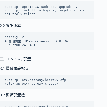
sudo apt update && sudo apt upgrade -y

sudo apt install -y haproxy snmpd snmp vim 
2.2 確認版本
haproxy -v

# 預期輸出: HAProxy version 2.8.16-
三、HAProxy 配置
3.1 備份預設配置
sudo cp /etc/haproxy/haproxy.cfg 
3.2 編輯配置檔