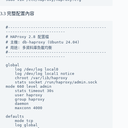
3.3 完整配置內容
#-------------------------------------------
--------------------------

# HAProxy 2.8 配置檔

# 主機: db-haproxy (Ubuntu 24.04)

# 用途: 多資料庫負載均衡

#-------------------------------------------
--------------------------

global

    log /dev/log local0

    log /dev/log local1 notice

    chroot /var/lib/haproxy

    stats socket /run/haproxy/admin.sock 
mode 660 level admin

    stats timeout 30s

    user haproxy

    group haproxy

    daemon

    maxconn 4000

defaults

    mode tcp

    log global
