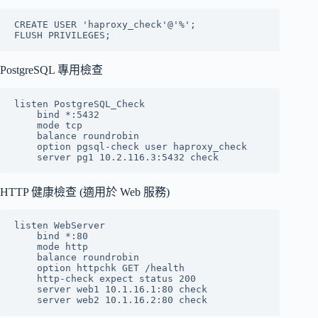
CREATE USER 'haproxy_check'@'%';

PostgreSQL 專用檢查
listen PostgreSQL_Check

    bind *:5432

    mode tcp

    balance roundrobin

    option pgsql-check user haproxy_check

HTTP 健康檢查 (適用於 Web 服務)
listen WebServer

    bind *:80

    mode http

    balance roundrobin

    option httpchk GET /health

    http-check expect status 200

    server web1 10.1.16.1:80 check
