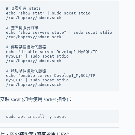
# 查看所有 stats

echo "show stat" | sudo socat stdio 
/run/haproxy/admin.sock

# 查看伺服器資訊

echo "show servers state" | sudo socat stdio 
/run/haproxy/admin.sock

# 停用某個後端伺服器

echo "disable server Develop1_MySQL/TP-
MySQL1" | sudo socat stdio 
/run/haproxy/admin.sock

# 啟用某個後端伺服器

echo "enable server Develop1_MySQL/TP-
MySQL1" | sudo socat stdio 
安裝 socat (如需使用 socket 指令)：
七、防火牆設定 (如有啟用 UFW)