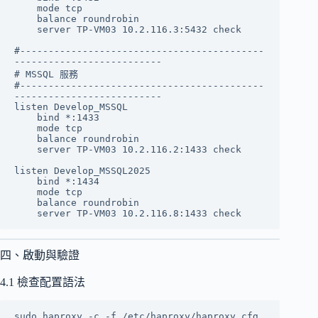
    mode tcp

    balance roundrobin

    server TP-VM03 10.2.116.3:5432 check

#-------------------------------------------
--------------------------

# MSSQL 服務

#-------------------------------------------
--------------------------

listen Develop_MSSQL

    bind *:1433

    mode tcp

    balance roundrobin

    server TP-VM03 10.2.116.2:1433 check

listen Develop_MSSQL2025

    bind *:1434

    mode tcp

    balance roundrobin

四、啟動與驗證
4.1 檢查配置語法
sudo haproxy -c -f /etc/haproxy/haproxy.cfg
