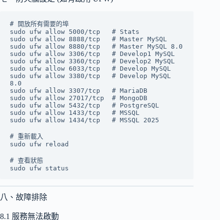
# 開放所有需要的埠

sudo ufw allow 5000/tcp   # Stats

sudo ufw allow 8888/tcp   # Master MySQL

sudo ufw allow 8880/tcp   # Master MySQL 8.0

sudo ufw allow 3306/tcp   # Develop1 MySQL

sudo ufw allow 3360/tcp   # Develop2 MySQL

sudo ufw allow 6033/tcp   # Develop MySQL

sudo ufw allow 3380/tcp   # Develop MySQL 
8.0

sudo ufw allow 3307/tcp   # MariaDB

sudo ufw allow 27017/tcp  # MongoDB

sudo ufw allow 5432/tcp   # PostgreSQL

sudo ufw allow 1433/tcp   # MSSQL

sudo ufw allow 1434/tcp   # MSSQL 2025

# 重新載入

sudo ufw reload

# 查看狀態

八、故障排除
8.1 服務無法啟動