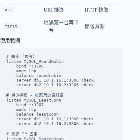
uri
URI 雜湊
HTTP 快取
填滿第一台再下
first
節省資源
一台
使用範例
# 輪詢 (預設)

listen MySQL_RoundRobin

    bind *:3306

    mode tcp

    balance roundrobin

    server db1 10.1.16.1:3306 check

    server db2 10.1.16.2:3306 check

# 最少連線 - 推薦用於資料庫

listen MySQL_LeastConn

    bind *:3307

    mode tcp

    balance leastconn

    server db1 10.1.16.1:3306 check

    server db2 10.1.16.2:3306 check

# 來源 IP 固定

listen MySQL_SourceHash
