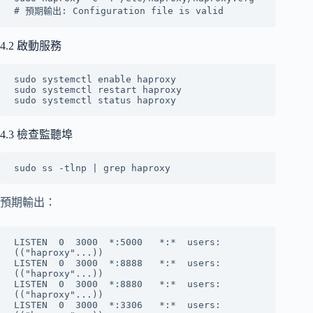
4.2 啟動服務
sudo systemctl enable haproxy

sudo systemctl restart haproxy

4.3 檢查監聽埠
預期輸出：
LISTEN  0  3000  *:5000   *:*  users:
(("haproxy"...))

LISTEN  0  3000  *:8888   *:*  users:
(("haproxy"...))

LISTEN  0  3000  *:8880   *:*  users:
(("haproxy"...))

LISTEN  0  3000  *:3306   *:*  users: