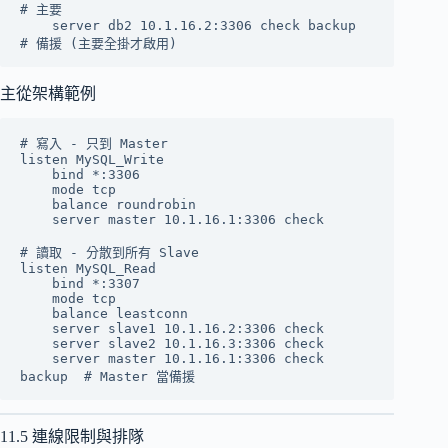
# 主要

    server db2 10.1.16.2:3306 check backup    
主從架構範例
# 寫入 - 只到 Master

listen MySQL_Write

    bind *:3306

    mode tcp

    balance roundrobin

    server master 10.1.16.1:3306 check

# 讀取 - 分散到所有 Slave

listen MySQL_Read

    bind *:3307

    mode tcp

    balance leastconn

    server slave1 10.1.16.2:3306 check

    server slave2 10.1.16.3:3306 check

    server master 10.1.16.1:3306 check 
11.5 連線限制與排隊