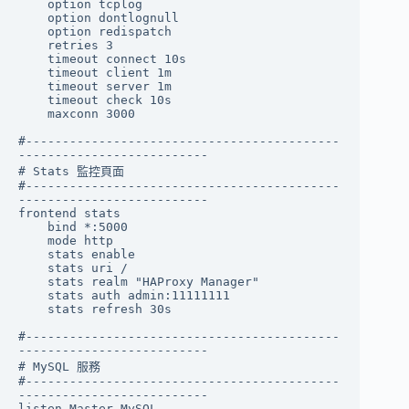
    option tcplog

    option dontlognull

    option redispatch

    retries 3

    timeout connect 10s

    timeout client 1m

    timeout server 1m

    timeout check 10s

    maxconn 3000

#-------------------------------------------
--------------------------

# Stats 監控頁面

#-------------------------------------------
--------------------------

frontend stats

    bind *:5000

    mode http

    stats enable

    stats uri /

    stats realm "HAProxy Manager"

    stats auth admin:11111111

    stats refresh 30s

#-------------------------------------------
--------------------------

# MySQL 服務

#-------------------------------------------
--------------------------

listen Master_MySQL
