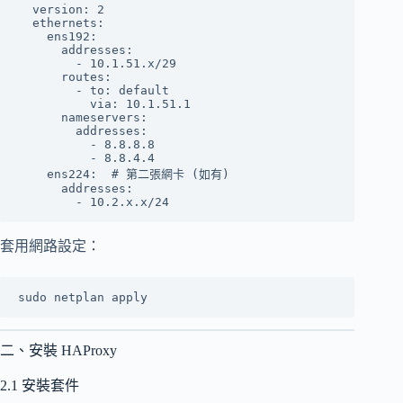
  version: 2

  ethernets:

    ens192:

      addresses:

        - 10.1.51.x/29

      routes:

        - to: default

          via: 10.1.51.1

      nameservers:

        addresses:

          - 8.8.8.8

          - 8.8.4.4

    ens224:  # 第二張網卡 (如有)

      addresses:

套用網路設定：
二、安裝 HAProxy
2.1 安裝套件