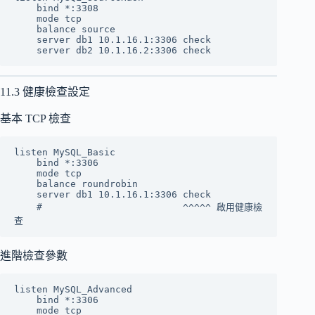
    bind *:3308

    mode tcp

    balance source

    server db1 10.1.16.1:3306 check

11.3 健康檢查設定
基本 TCP 檢查
listen MySQL_Basic

    bind *:3306

    mode tcp

    balance roundrobin

    server db1 10.1.16.1:3306 check

    #                         ^^^^^ 啟用健康檢
進階檢查參數
listen MySQL_Advanced

    bind *:3306

    mode tcp
