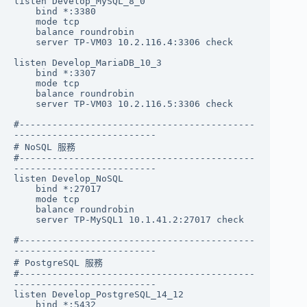
listen Develop_MySQL_8_0

    bind *:3380

    mode tcp

    balance roundrobin

    server TP-VM03 10.2.116.4:3306 check

listen Develop_MariaDB_10_3

    bind *:3307

    mode tcp

    balance roundrobin

    server TP-VM03 10.2.116.5:3306 check

#-------------------------------------------
--------------------------

# NoSQL 服務

#-------------------------------------------
--------------------------

listen Develop_NoSQL

    bind *:27017

    mode tcp

    balance roundrobin

    server TP-MySQL1 10.1.41.2:27017 check

#-------------------------------------------
--------------------------

# PostgreSQL 服務

#-------------------------------------------
--------------------------

listen Develop_PostgreSQL_14_12

    bind *:5432
