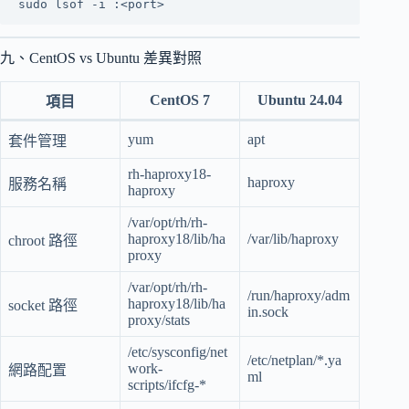
九、CentOS vs Ubuntu 差異對照
CentOS 7
Ubuntu 24.04
項目
yum
apt
套件管理
rh-haproxy18-
haproxy
服務名稱
haproxy
/var/opt/rh/rh-
haproxy18/lib/ha
/var/lib/haproxy
chroot 路徑
proxy
/var/opt/rh/rh-
/run/haproxy/adm
haproxy18/lib/ha
socket 路徑
in.sock
proxy/stats
/etc/sysconfig/net
/etc/netplan/*.ya
work-
網路配置
ml
scripts/ifcfg-*