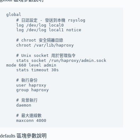
global

    # 日誌設定 - 發送到本機 rsyslog

    log /dev/log local0

    log /dev/log local1 notice

    # chroot 安全隔離目錄

    chroot /var/lib/haproxy

    # Unix socket 用於管理指令

    stats socket /run/haproxy/admin.sock 
mode 660 level admin

    stats timeout 30s

    # 執行身份

    user haproxy

    group haproxy

    # 背景執行

    daemon

    # 最大連線數

defaults 區塊參數說明