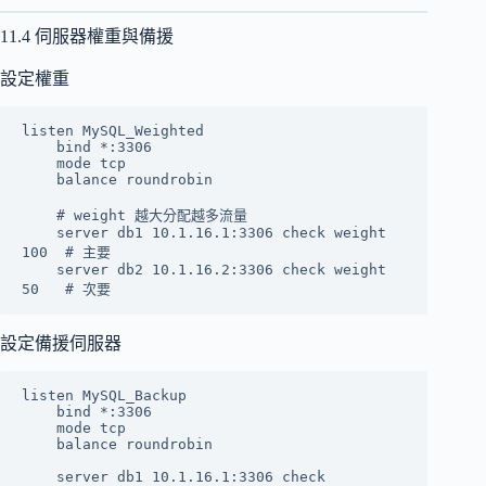
11.4 伺服器權重與備援
設定權重
listen MySQL_Weighted

    bind *:3306

    mode tcp

    balance roundrobin

    # weight 越大分配越多流量

    server db1 10.1.16.1:3306 check weight 
100  # 主要

    server db2 10.1.16.2:3306 check weight 
設定備援伺服器
listen MySQL_Backup

    bind *:3306

    mode tcp

    balance roundrobin

    server db1 10.1.16.1:3306 check           