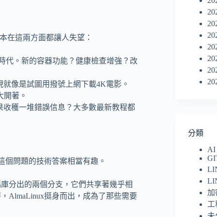
20
20
20
20
版本在這兩方面都讓人失望：
20
20
明顯落後於時代。新的容器功能？健康檢查增強？改
20
20
表現就像是試圖用撥號上網下載4K電影。
大開著。
，結果收穫一堆錯誤信息？大多數最新教程都
分類
AI
GI
r倉庫？這個問題的技術答案相當有趣。
L
L
一個代碼庫分出的兩個分支，它們共享著幾乎相
加密
，AlmaLinux挺身而出，成為了那些需要
工
未