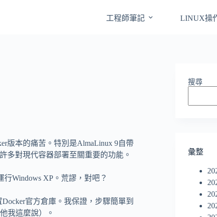
工程師筆記
LINUX
搜尋
本的痛苦。特別是AlmaLinux 9自帶
彙整
缺少許多對現代容器部署至關重要的功能。
20
行Windows XP。荒謬，對吧？
20
20
置Docker官方倉庫。我保證，步驟簡單到
20
他我這麼說）。