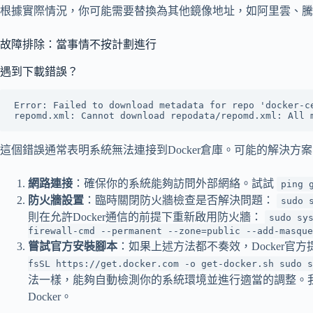
根據實際情況，你可能需要替換為其他鏡像地址，如阿里雲、騰
故障排除：當事情不按計劃進行
遇到下載錯誤？
Error: Failed to download metadata for repo 'docker-ce
這個錯誤通常表明系統無法連接到Docker倉庫。可能的解決方
網路連接
：確保你的系統能夠訪問外部網絡。試試
ping 
防火牆設置
：臨時關閉防火牆檢查是否解決問題：
sudo 
則在允許Docker通信的前提下重新啟用防火牆：
sudo sy
firewall-cmd --permanent --zone=public --add-masque
嘗試官方安裝腳本
：如果上述方法都不奏效，Docker官
fsSL https://get.docker.com -o get-docker.sh sudo s
法一樣，能夠自動檢測你的系統環境並進行適當的調整。
Docker。