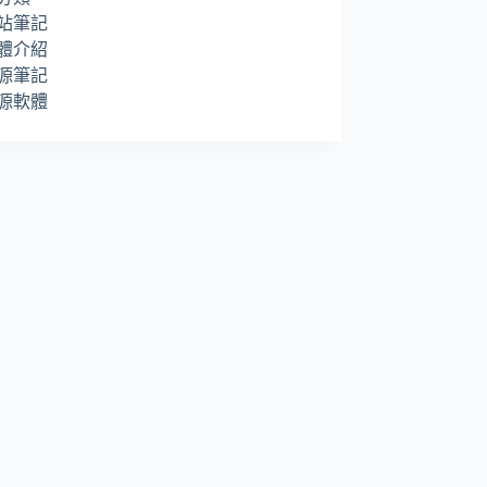
站筆記
體介紹
源筆記
源軟體