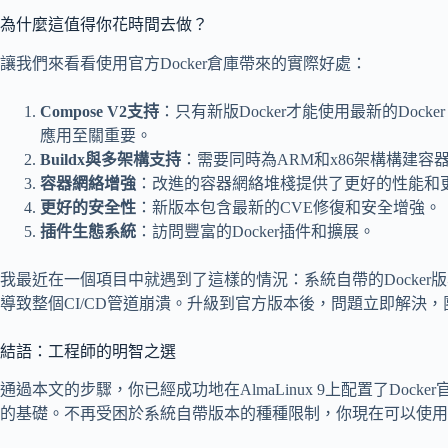
為什麼這值得你花時間去做？
讓我們來看看使用官方Docker倉庫帶來的實際好處：
Compose V2支持
：只有新版Docker才能使用最新的Docke
應用至關重要。
Buildx與多架構支持
：需要同時為ARM和x86架構構建容器
容器網絡增強
：改進的容器網絡堆棧提供了更好的性能和
更好的安全性
：新版本包含最新的CVE修復和安全增強。
插件生態系統
：訪問豐富的Docker插件和擴展。
我最近在一個項目中就遇到了這樣的情況：系統自帶的Docker版
導致整個CI/CD管道崩潰。升級到官方版本後，問題立即解決，
結語：工程師的明智之選
通過本文的步驟，你已經成功地在AlmaLinux 9上配置了Doc
的基礎。不再受困於系統自帶版本的種種限制，你現在可以使用Do