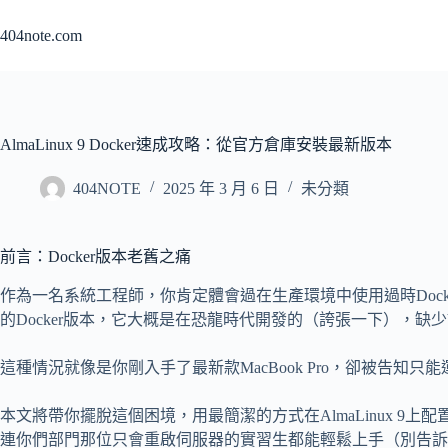
跳
404note.com
至
主
要
內
容
AlmaLinux 9 Docker速成攻略：從官方倉庫安裝最新版本
404NOTE
2025 年 3 月 6 日
未分類
前言：Docker版本老舊之痛
作為一名系統工程師，你肯定體會過在生產環境中使用過時Docker版
的Docker版本，它大概是在恐龍時代開發的（誇張一下），
這種情況就像是你剛入手了最新款MacBook Pro，卻被告知只能運
本文將帶你擺脫這個困境，用最簡潔的方式在AlmaLinux 9上配
連你們部門那位只會重啟伺服器的實習生都能輕鬆上手（別告訴