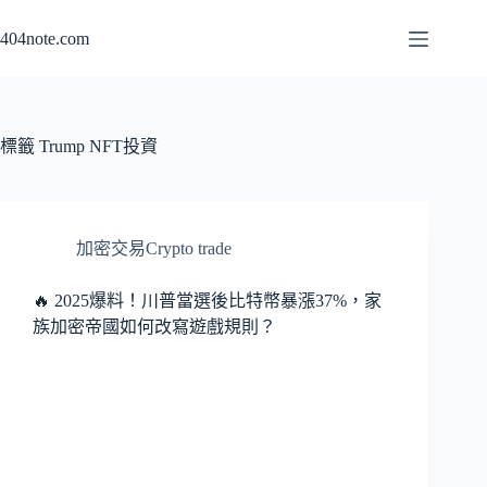
跳
404note.com
至
主
要
內
容
標籤
Trump NFT投資
加密交易Crypto trade
🔥 2025爆料！川普當選後比特幣暴漲37%，家
族加密帝國如何改寫遊戲規則？