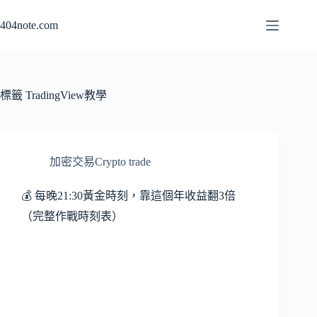
跳
404note.com
至
主
要
內
容
標籤
TradingView教學
加密交易Crypto trade
💰 每晚21:30黃金時刻，靠這個年收益翻3倍
（完整作戰時刻表）