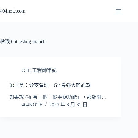
跳
404note.com
至
主
要
內
容
標籤
Git testing branch
GIT
,
工程師筆記
第三章：分支管理 – Git 最強大的武器
如果說 Git 有一個「殺手級功能」，那絕對…
404NOTE
2025 年 8 月 31 日