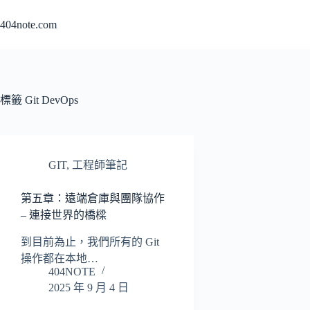
跳
404note.com
至
主
要
內
容
標籤
Git DevOps
GIT
,
工程師筆記
第五章：遠端倉庫與團隊協作
– 連接世界的橋樑
到目前為止，我們所有的 Git
操作都在本地…
404NOTE
2025 年 9 月 4 日