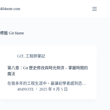
跳
404note.com
至
主
要
內
容
標籤
Git blame
GIT
,
工程師筆記
第八章：Git 歷史修改與時光倒流 – 掌握時間的
魔法
在我多年的工程生涯中，最讓初學者感到恐…
404NOTE
2025 年 9 月 5 日