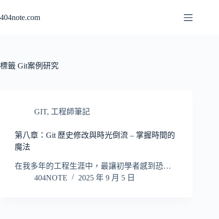
跳
404note.com
至
主
要
內
容
標籤
Git案例研究
GIT
,
工程師筆記
第八章：Git 歷史修改與時光倒流 – 掌握時間的
魔法
在我多年的工程生涯中，最讓初學者感到恐…
404NOTE
2025 年 9 月 5 日