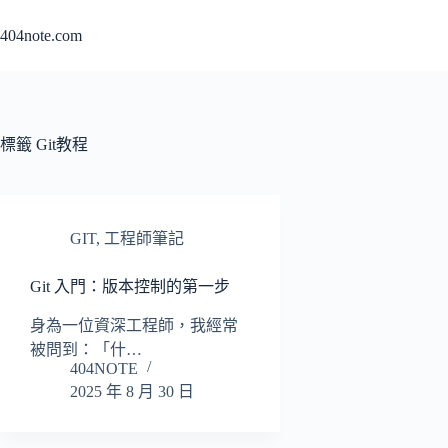
跳
404note.com
至
主
要
內
容
標籤
Git教程
GIT
,
工程師筆記
Git 入門：版本控制的第一步
身為一位資深工程師，我經常
被問到：「什…
404NOTE
2025 年 8 月 30 日