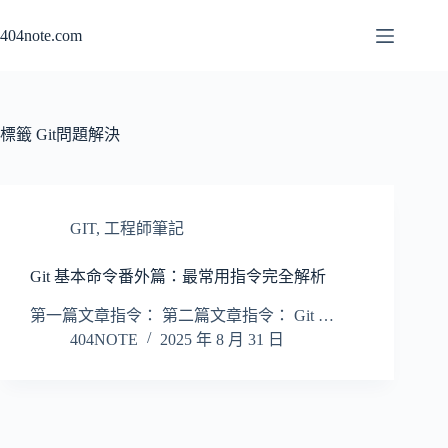
跳
404note.com
至
主
要
內
容
標籤
Git問題解決
GIT
,
工程師筆記
Git 基本命令番外篇：最常用指令完全解析
第一篇文章指令： 第二篇文章指令： Git …
404NOTE
2025 年 8 月 31 日