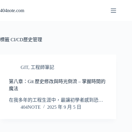
跳
404note.com
至
主
要
內
容
標籤
CI/CD歷史管理
GIT
,
工程師筆記
第八章：Git 歷史修改與時光倒流 – 掌握時間的
魔法
在我多年的工程生涯中，最讓初學者感到恐…
404NOTE
2025 年 9 月 5 日