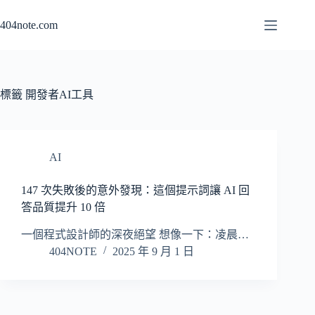
跳
404note.com
至
主
要
內
容
標籤
開發者AI工具
AI
147 次失敗後的意外發現：這個提示詞讓 AI 回
答品質提升 10 倍
一個程式設計師的深夜絕望 想像一下：凌晨…
404NOTE
2025 年 9 月 1 日