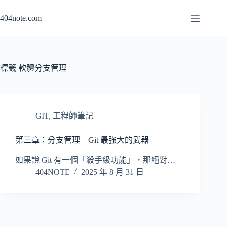
跳
404note.com
至
主
要
內
容
標籤
軟體分支管理
GIT
,
工程師筆記
第三章：分支管理 – Git 最強大的武器
如果說 Git 有一個「殺手級功能」，那絕對…
404NOTE
2025 年 8 月 31 日