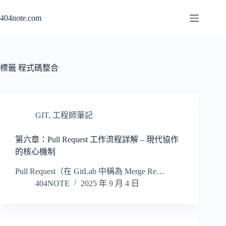
跳
404note.com
至
主
要
內
容
標籤
程式碼整合
GIT
,
工程師筆記
第六章：Pull Request 工作流程詳解 – 現代協作
的核心機制
Pull Request（在 GitLab 中稱為 Merge Re…
404NOTE
2025 年 9 月 4 日