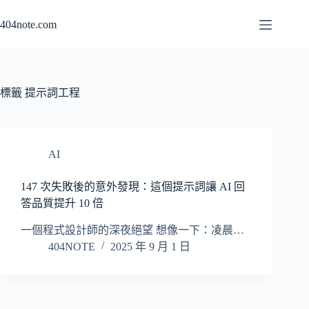
跳
404note.com
至
主
要
內
容
標籤
提示詞工程
AI
147 次失敗後的意外發現：這個提示詞讓 AI 回
答品質提升 10 倍
一個程式設計師的深夜絕望 想像一下：凌晨…
404NOTE
2025 年 9 月 1 日