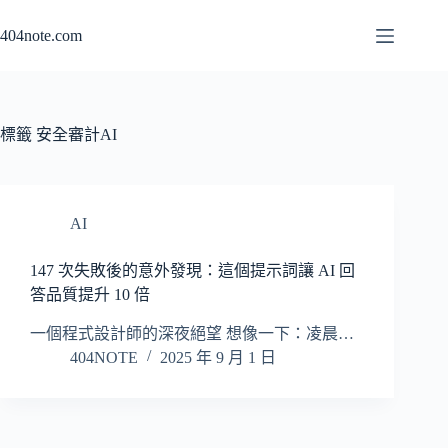
跳
404note.com
至
主
要
內
容
標籤
安全審計AI
AI
147 次失敗後的意外發現：這個提示詞讓 AI 回
答品質提升 10 倍
一個程式設計師的深夜絕望 想像一下：凌晨…
404NOTE
2025 年 9 月 1 日