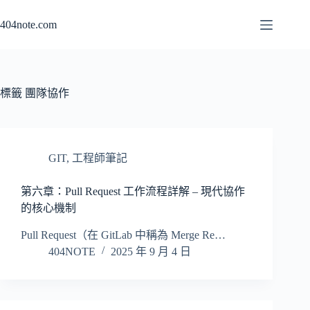
跳
404note.com
至
主
要
內
容
標籤
團隊協作
GIT
,
工程師筆記
第六章：Pull Request 工作流程詳解 – 現代協作
的核心機制
Pull Request（在 GitLab 中稱為 Merge Re…
404NOTE
2025 年 9 月 4 日