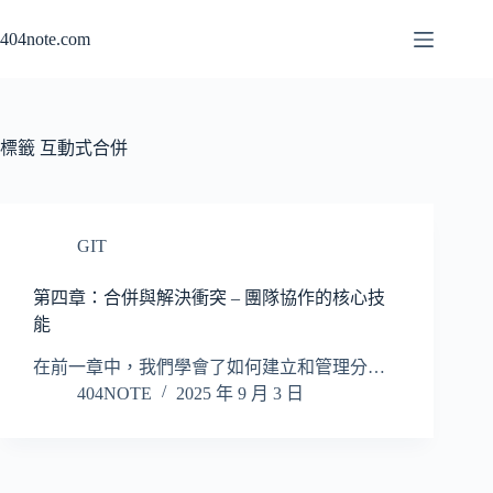
跳
404note.com
至
主
要
內
容
標籤
互動式合併
GIT
第四章：合併與解決衝突 – 團隊協作的核心技
能
在前一章中，我們學會了如何建立和管理分…
404NOTE
2025 年 9 月 3 日