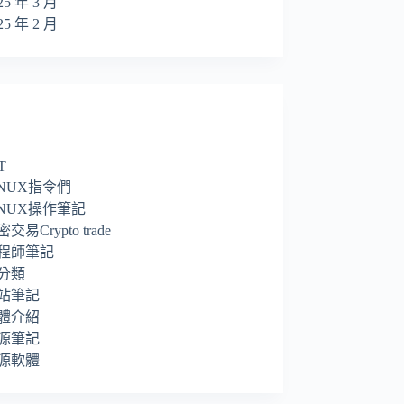
25 年 3 月
25 年 2 月
T
INUX指令們
INUX操作筆記
交易Crypto trade
程師筆記
分類
站筆記
體介紹
源筆記
源軟體