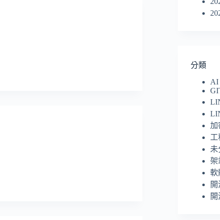
20
20
分類
AI
GI
L
L
加密
工
未
架
軟
開
開