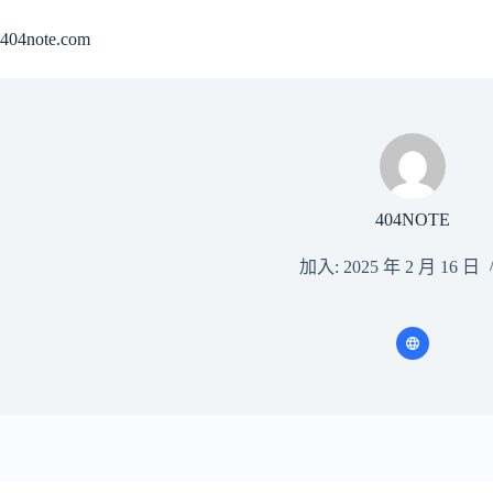
跳
404note.com
至
主
要
內
容
404NOTE
加入: 2025 年 2 月 16 日